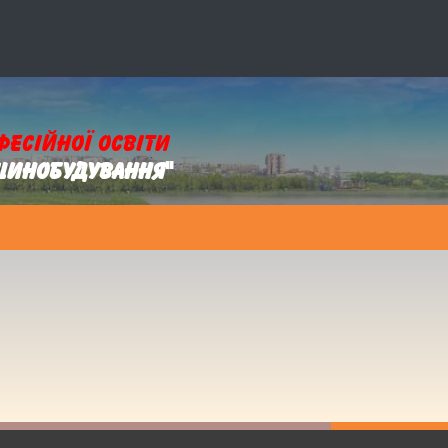
фесійної освіти
ашинобудування"