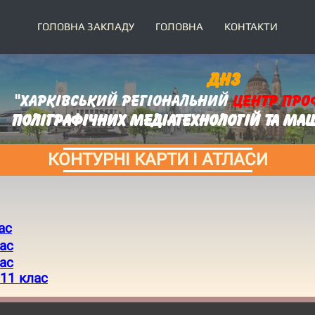
ГОЛОВНА ЗАКЛАДУ
ГОЛОВНА
КОНТАКТИ
ДНЗ
"Харківський регіональний
центр
про
поліграфічних медіатехнологій та м
КОНТУРНІ КАРТИ І АТЛАСИ
ас
лас
лас
 11 клас